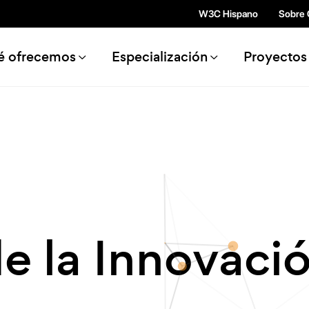
Pasar al contenido principal
W3C Hispano
Sobre
n navigation
é ofrecemos
Especialización
Proyectos
de la Innovaci