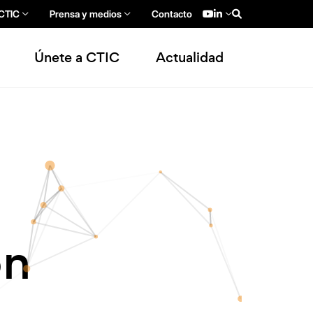
YouTube (se abre en u
LinkedIn (se abre en
 CTIC
Prensa y medios
Contacto
Únete a CTIC
Actualidad
ón