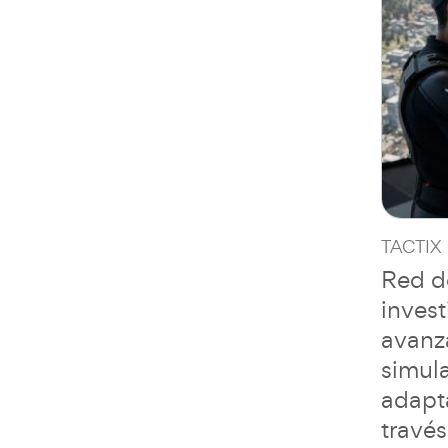
TACTIX
Red d
invest
avanz
simul
adapta
través