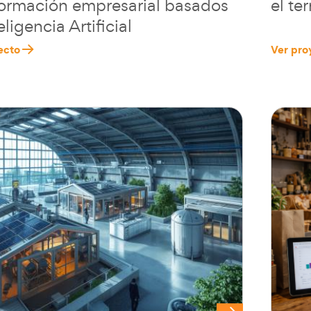
formación empresarial basados
el ter
eligencia Artificial
ecto
Ver pro