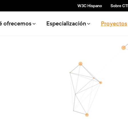
Pasar al contenido principal
W3C Hispano
Sobre CT
n navigation
é ofrecemos
Especialización
Proyectos