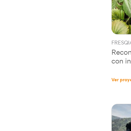
FRESQI
Recon
con in
Ver proy