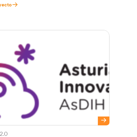
yecto
2.0