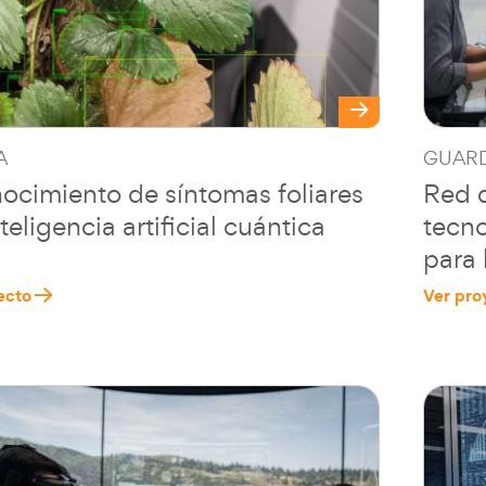
A
GUARD
ocimiento de síntomas foliares
Red d
teligencia artificial cuántica
tecno
para 
ecto
Ver pro