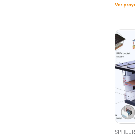
Ver proy
SPHEE