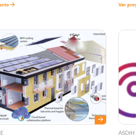
ecto
Ver pro
RE
ASDIH 