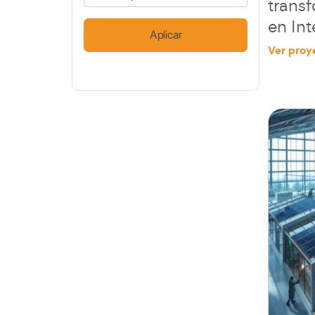
trans
en Int
Ver proy