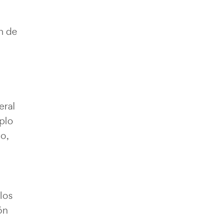
n de
eral
plo
io,
los
ón