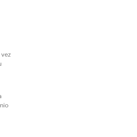
 vez
u
a
inio