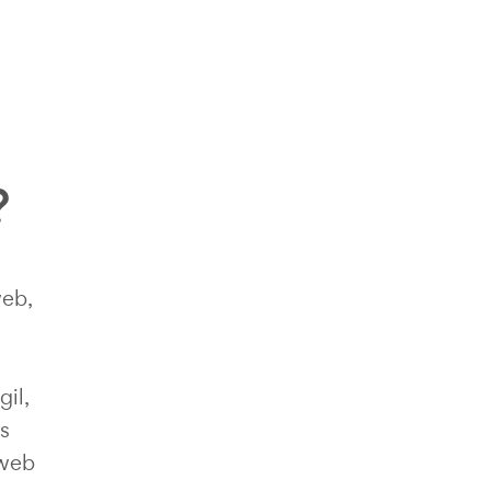
?
web,
gil,
s
 web