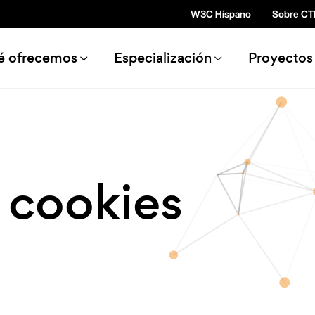
Pasar al contenido principal
W3C Hispano
Sobre CT
n navigation
é ofrecemos
Especialización
Proyectos
e cookies