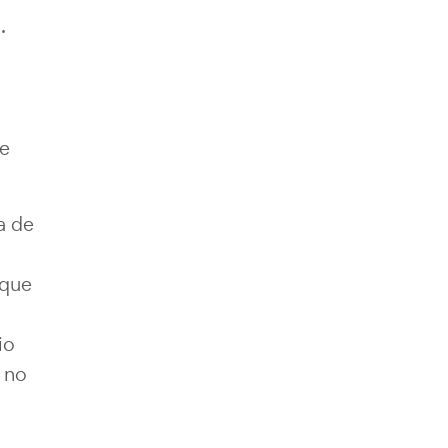
.
le
a de
 que
io
 no