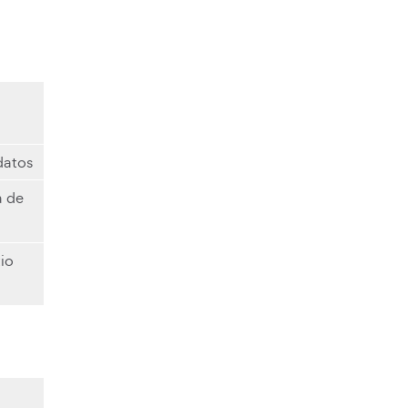
datos
a de
tio