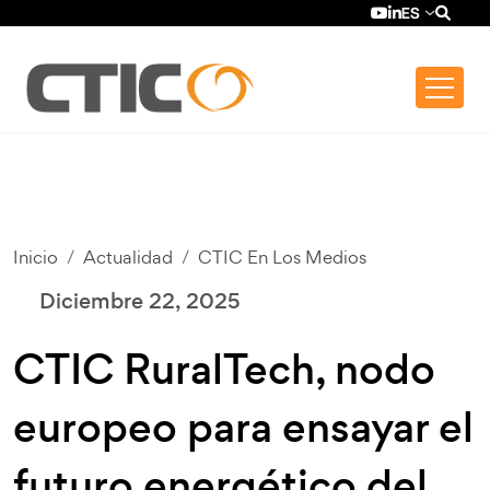
Pasar al contenido principal
Top bar menu
YouTube (se ab
LinkedIn (se
ES
Inicio
Actualidad
CTIC En Los Medios
Diciembre 22, 2025
CTIC RuralTech, nodo
europeo para ensayar el
futuro energético del