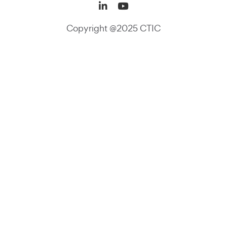
LinkedIn (se abre en una
YouTube (se abre en
Copyright @2025 CTIC