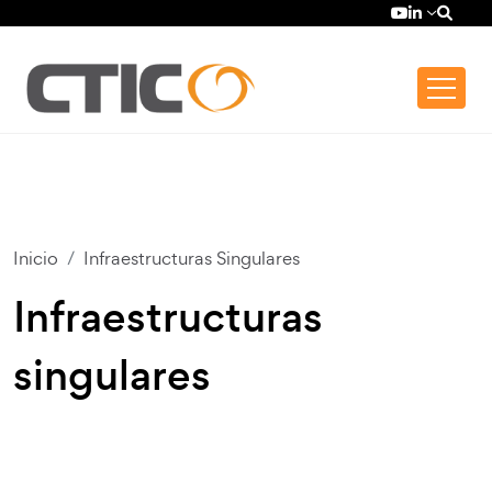
Pasar al contenido principal
Top bar menu
YouTube (se
LinkedIn (
Inicio
Infraestructuras Singulares
Infraestructuras
singulares