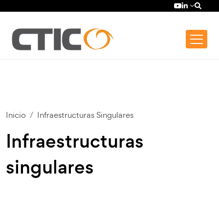
Pasar al contenido principal
Top bar menu
YouTube (se
LinkedIn (
Inicio
Infraestructuras Singulares
Infraestructuras
singulares